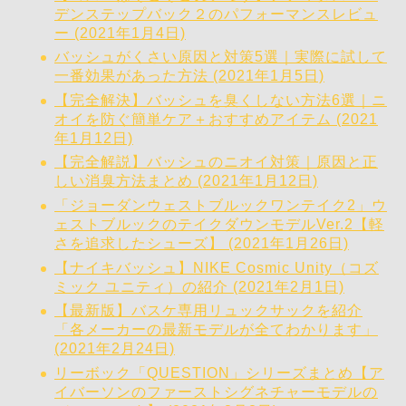
デンステップバック２のパフォーマンスレビュ
ー (2021年1月4日)
バッシュがくさい原因と対策5選｜実際に試して
一番効果があった方法 (2021年1月5日)
【完全解決】バッシュを臭くしない方法6選｜ニ
オイを防ぐ簡単ケア＋おすすめアイテム (2021
年1月12日)
【完全解説】バッシュのニオイ対策｜原因と正
しい消臭方法まとめ (2021年1月12日)
「ジョーダンウェストブルックワンテイク2」ウ
ェストブルックのテイクダウンモデルVer.2【軽
さを追求したシューズ】 (2021年1月26日)
【ナイキバッシュ】NIKE Cosmic Unity（コズ
ミック ユニティ）の紹介 (2021年2月1日)
【最新版】バスケ専用リュックサックを紹介
「各メーカーの最新モデルが全てわかります」
(2021年2月24日)
リーボック「QUESTION」シリーズまとめ【ア
イバーソンのファーストシグネチャーモデルの