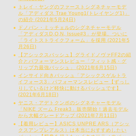
トレイ・ヤングのファーストシグネチャーモデ
ル「アディダス Trae Young1(トレイヤング1)」
の紹介 (2021年5月24日)
ドノバン・ミッチェルのシグネチャーモデル
「アディダスD,O,N, Issue#3」が登場。ついに
「ライトストライクフォーム」を採用 (2021年5
月26日)
【アシックスバッシュ】グライドノヴァFF2の紹
介とパフォーマンスレビュー「フィット感・グ
リップ力最強バッシュ」 (2021年6月15日)
インサイド向きバッシュ「アシックスゲルトラ
イフォース3」パフォーマンスレビュー【ずっし
りしているけど軽快に動けるバッシュです】
(2021年6月18日)
ヤニス・アデトクンポのシグネチャーモデル
「NIKE ズーム Freak3」販売開始！過去モデル
から大幅グレードアップ (2021年7月11日)
【着用レビュー】ASICS UNPRE ARS（アシッ
クスアンプレアルス）は本当におすすめしたい