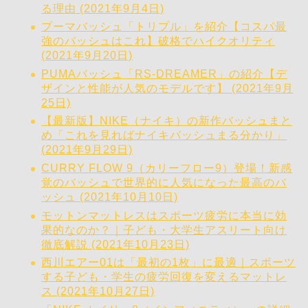
る理由 (2021年9月4日)
プーマバッシュ「トリプル」を紹介【コスパ最
強のバッシュはこれ】破格でハイクオリティ
(2021年9月20日)
PUMAバッシュ「RS-DREAMER」の紹介【デ
ザインと性能が人気のモデルです】 (2021年9月
25日)
【最新版】NIKE（ナイキ）の新作バッシュまと
め「これを見ればナイキバッシュまる分かり」
(2021年9月29日)
CURRY FLOW 9（カリーフロー9）登場！新感
覚のバッシュで世界的に人気になった最高のバ
ッシュ (2021年10月10日)
モットンマットレスはスポーツ疲労に本当に効
果的なのか？｜子ども・大学生アスリート向け
徹底解説 (2021年10月23日)
西川エアー01は「最初の1枚」に最適｜スポーツ
する子ども・学生の疲労回復を変えるマットレ
ス (2021年10月27日)