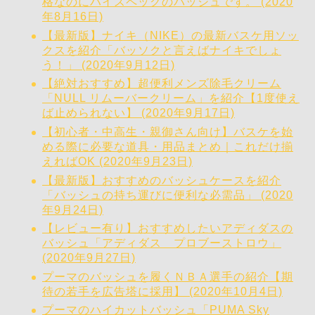
格なのにハイスペックのバッシュです。 (2020
年8月16日)
【最新版】ナイキ（NIKE）の最新バスケ用ソッ
クスを紹介「バッソクと言えばナイキでしょ
う！」 (2020年9月12日)
【絶対おすすめ】超便利メンズ除毛クリーム
「NULL リムーバークリーム」を紹介【1度使え
ば止められない】 (2020年9月17日)
【初心者・中高生・親御さん向け】バスケを始
める際に必要な道具・用品まとめ｜これだけ揃
えればOK (2020年9月23日)
【最新版】おすすめのバッシュケースを紹介
「バッシュの持ち運びに便利な必需品」 (2020
年9月24日)
【レビュー有り】おすすめしたいアディダスの
バッシュ「アディダス プロブーストロウ」
(2020年9月27日)
プーマのバッシュを履くＮＢＡ選手の紹介【期
待の若手を広告塔に採用】 (2020年10月4日)
プーマのハイカットバッシュ「PUMA Sky