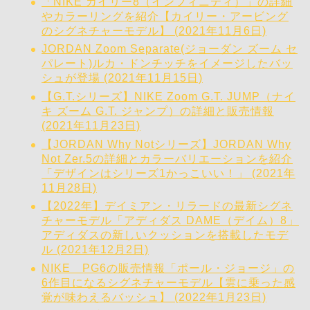
「NIKE カイリー8（インフィニティ）」の詳細
やカラーリングを紹介【カイリー・アービング
のシグネチャーモデル】 (2021年11月6日)
JORDAN Zoom Separate(ジョーダン ズーム セ
パレート)ルカ・ドンチッチをイメージしたバッ
シュが登場 (2021年11月15日)
【G.T.シリーズ】NIKE Zoom G.T. JUMP（ナイ
キ ズーム G.T. ジャンプ）の詳細と販売情報
(2021年11月23日)
【JORDAN Why Notシリーズ】JORDAN Why
Not Zer.5の詳細とカラーバリエーションを紹介
「デザインはシリーズ1かっこいい！」 (2021年
11月28日)
【2022年】デイミアン・リラードの最新シグネ
チャーモデル「アディダス DAME（デイム）8」
アディダスの新しいクッションを搭載したモデ
ル (2021年12月2日)
NIKE PG6の販売情報「ポール・ジョージ」の
6作目になるシグネチャーモデル【雲に乗った感
覚が味わえるバッシュ】 (2022年1月23日)