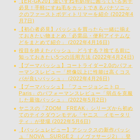
【ER-GK20】濃いすね毛処理に困っている男子
必見！手軽にすね毛をカットできるパナソニッ
クのファーストボディトリマーを紹介 (2022年4
月7日)
【初心者必見】バッシュを買ったら一緒に揃え
ておきたい物まとめ「必需品・便利アイテムな
どをまとめて紹介」 (2022年4月16日)
役目を終えたバッシュ、どうする？捨てる前に
知っておきたい5つの活用方法 (2022年4月24日)
【プーマバッシュ】コートライダー2.0のパフォ
ーマンスレビュー「想像以上に性能は高くコス
パが良いバッシュ」 (2022年4月26日)
【プーマバッシュ】「フュージョンニトロ
Paris」のパフォーマンスレビュー「弱点を克服
した最強バッシュ」 (2022年5月2日)
ヤニスの「ZOOM FREAK」シリーズから初め
てのテイクダウンモデル「ヤニス イモータリ
ティ」が登場 (2022年5月6日)
【バッシュレビュー】アシックスの新作バッシ
ュ「NOVA SURGE２（ノヴァサージ2）」登