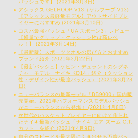
バッシュです】 (2021年3月3日)
アシックス GELHOOP V13（ゲルフープ V13)
【アシックス最軽量モデル】アウトサイドプレ
イヤーにおすすめ (2021年3月10日)
コスパ最強バッシュ「UA スポーン3」レビュー
【軽量でグリップ・クッション性は高レベ
ル！】 (2021年3月14日)
【最新版】スポーツタオルの選び方とおすすめ
ブランド紹介 (2021年3月22日)
【最新バッシュ】ケビン・デュラントのシグネ
チャーモデル「ナイキ KD14」紹介（クッション
性・デザイン性が最強バッシュ） (2021年3月28
日)
ニューバランスの最新モデル「BB9000」国内販
売開始。2021年パフォーマンスモデルバッシュ
がニューバランスから登場！ (2021年4月8日)
次世代のバスケットプレイヤーに向けて作られ
たナイキ最新バッシュ「ナイキ エア ズーム G.T.
カット」を紹介 (2021年4月9日)
自分のスピードを最大限に引き出せる万能バッ