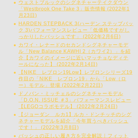
ウェストブルックのシグネチャーテイクダウン
「Westbrook One Take 3」販売情報 (2022年1
月23日)
HARDEN STEPBACK 3(ハーデン ステップバッ
ク 3)パフォーマンスレビュー「低価格ですがし
っかりしたバッシュです」 (2022年2月6日)
カワイ・レナードのセカンドシグネチャーモデ
ル「New Balance KAWHI 2（カワイ2）」を紹
介【カワイのイメージに近いマッチョなディテ
ールになった】 (2022年2月14日)
【NIKE レブロン19Low】レブロンシリーズ19
作目の「NIKE レブロン19」から「Low（ロ
ー）モデル」登場 (2022年2月22日)
ドノバン・ミッチェルのシグネチャーモデル
「D.O.N. ISSUE ＃3」パフォーマンスレビュー
【LEGOコラボモデル】 (2022年2月24日)
【ジョーダン ルカ1】ルカ・ドンチッチのシグ
ネチャーモデルを紹介「今年買うべきバッシュ
です！」 (2022年3月8日)
バッシュの正しい履き方を完全解説｜フィット