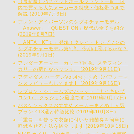
【最新版】バスケットボールブランド一覧｜国
内で買える人気メーカーを特徴・価格帯つきで
解説 (2019年7月3日)
アレン・アイバーソンのシグネチャーモデル
「Answer」「QUESTION」歴代の全てを紹介
(2019年8月7日)
「ANTA KT５」登場！クレイ・トンプソンの
シグネチャーモデル第5弾。今期は履けるかな？
(2019年9月1日)
アンダーアーマー カリー7登場。ステフィン・
カリーの新たなバッシュ。 (2019年9月11日)
アディダス ハーデンVol.4おすすめ【パフォーマ
ンスレビューもしてます】 (2019年9月16日)
レブロン・ジェームズのバッシュ「ナイキレブ
ロン17」クッション最強です (2019年9月17日)
バスケソックスおすすめメーカーまとめ｜人気
ブランド13選と特徴比較 (2019年10月8日)
「重曹」を使って衣類に付いた雑菌臭を簡単に
軽減させる方法を紹介します (2019年10月15日)