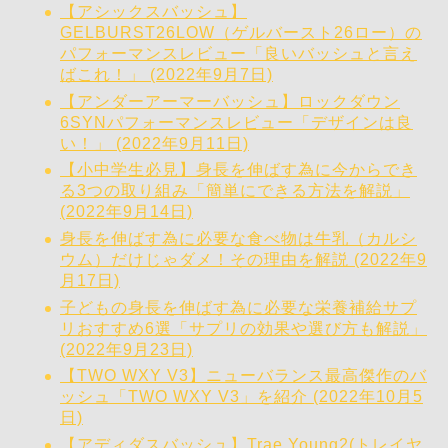
【アシックスバッシュ】
GELBURST26LOW（ゲルバースト26ロー）の
パフォーマンスレビュー「良いバッシュと言え
ばこれ！」 (2022年9月7日)
【アンダーアーマーバッシュ】ロックダウン
6SYNパフォーマンスレビュー「デザインは良
い！」 (2022年9月11日)
【小中学生必見】身長を伸ばす為に今からでき
る3つの取り組み「簡単にできる方法を解説」
(2022年9月14日)
身長を伸ばす為に必要な食べ物は牛乳（カルシ
ウム）だけじゃダメ！その理由を解説 (2022年9
月17日)
子どもの身長を伸ばす為に必要な栄養補給サプ
リおすすめ6選「サプリの効果や選び方も解説」
(2022年9月23日)
【TWO WXY V3】ニューバランス最高傑作のバ
ッシュ「TWO WXY V3」を紹介 (2022年10月5
日)
【アディダスバッシュ】Trae Young2(トレイヤ