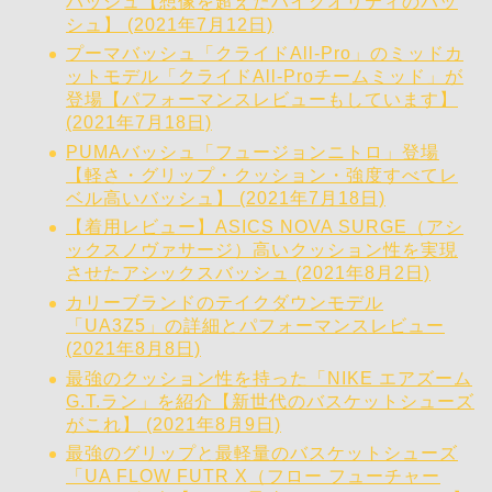
バッシュ【想像を超えたハイクオリティのバッ
シュ】 (2021年7月12日)
プーマバッシュ「クライドAll-Pro」のミッドカ
ットモデル「クライドAll-Proチームミッド」が
登場【パフォーマンスレビューもしています】
(2021年7月18日)
PUMAバッシュ「フュージョンニトロ」登場
【軽さ・グリップ・クッション・強度すべてレ
ベル高いバッシュ】 (2021年7月18日)
【着用レビュー】ASICS NOVA SURGE（アシ
ックスノヴァサージ）高いクッション性を実現
させたアシックスバッシュ (2021年8月2日)
カリーブランドのテイクダウンモデル
「UA3Z5」の詳細とパフォーマンスレビュー
(2021年8月8日)
最強のクッション性を持った「NIKE エアズーム
G.T.ラン」を紹介【新世代のバスケットシューズ
がこれ】 (2021年8月9日)
最強のグリップと最軽量のバスケットシューズ
「UA FLOW FUTR X（フロー フューチャー