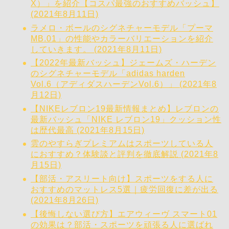
X）」を紹介【コスパ最強のおすすめバッシュ】
(2021年8月11日)
ラメロ・ボールのシグネチャーモデル「プーマ
MB.01」の性能やカラーバリエーションを紹介
していきます。 (2021年8月11日)
【2022年最新バッシュ】ジェームズ・ハーデン
のシグネチャーモデル「adidas harden
Vol.6（アディダスハーデンVol.6）」 (2021年8
月12日)
【NIKEレブロン19最新情報まとめ】レブロンの
最新バッシュ「NIKE レブロン19」クッション性
は歴代最高 (2021年8月15日)
雲のやすらぎプレミアムはスポーツしている人
におすすめ？体験談と評判を徹底解説 (2021年8
月15日)
【部活・アスリート向け】スポーツをする人に
おすすめのマットレス5選｜疲労回復に差が出る
(2021年8月26日)
【後悔しない選び方】エアウィーヴ スマート01
の効果は？部活・スポーツを頑張る人に選ばれ