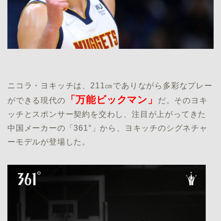
ニコラ・ヨキッチは、211㎝でありながら多彩なプレー
「万能ビックマン」
ができる現代の
だ。そのヨキ
ッチとスポンサー契約を交わし、注目が上がってきた
中国メーカーの「361°」から、ヨキッチのシグネチャ
ーモデルが登場した。