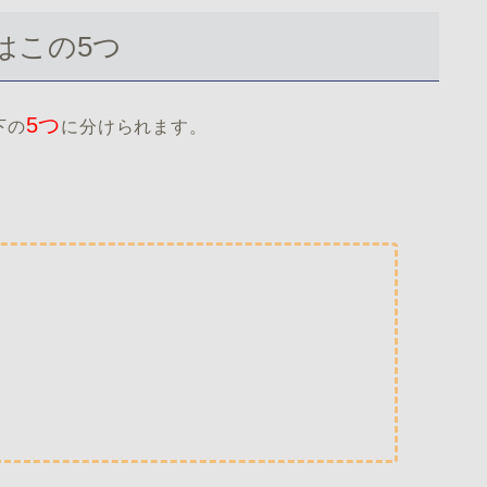
はこの5つ
5つ
下の
に分けられます。
る