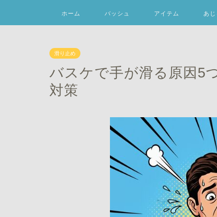
ホーム
バッシュ
アイテム
あじ
滑り止め
バスケで手が滑る原因5
対策