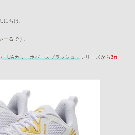
んにちは。
ゃーるです。
の
「UAカリーホバースプラッシュ」
シリーズから
3作