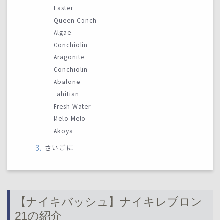
Easter
Queen Conch
Algae
Conchiolin
Aragonite
Conchiolin
Abalone
Tahitian
Fresh Water
Melo Melo
Akoya
さいごに
【ナイキバッシュ】ナイキレブロン
21の紹介