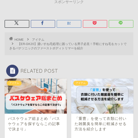
スポンサーリンク
HOME
アイテム
【ER-GK20】濃いすね毛処理に困っている男子必見！手軽にすね毛をカットで
きるパナソニックのファーストボディトリマーを紹介
RELATED POST
アイテム
アイテム
バスケウェア総まとめ「バス
「重曹」を使って衣類に付い
ケウェアを探すならこの記事
た雑菌臭を簡単に軽減させる
で決まり」
方法を紹介します