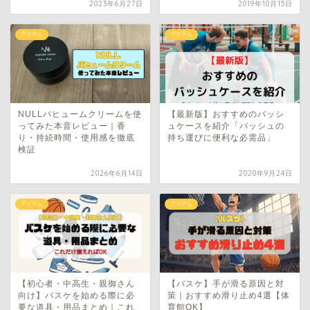
2023年6月27日
2019年10月15日
アイテム
アイテム
NULLパヒュームクリームを使
【最新版】おすすめのバッシ
ってみた本音レビュー｜香
ュケースを紹介「バッシュの
り・持続時間・使用感を徹底
持ち運びに便利な必需品」
検証
2026年6月14日
2020年9月24日
アイテム
アイテム
【初心者・中高生・親御さん
【バスケ】手が滑る原因と対
向け】バスケを始める際に必
策｜おすすめ滑り止め4選【体
要な道具・用品まとめ｜これ
育館OK】