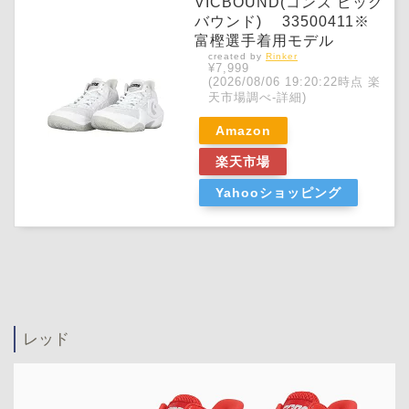
VICBOUND(コンズ ビック
バウンド) 33500411※
富樫選手着用モデル
created by
Rinker
¥7,999
(2026/08/06 19:20:22時点 楽
天市場調べ-
詳細)
Amazon
楽天市場
Yahooショッピング
レッド