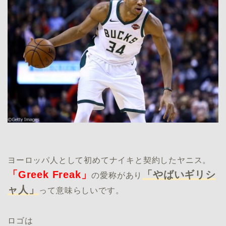
ヨーロッパ人として初めてナイキと契約したヤニス。
「Greek Freak」
「やばいギリシ
の愛称があり
ャ人」
って意味らしいです。
ロゴは