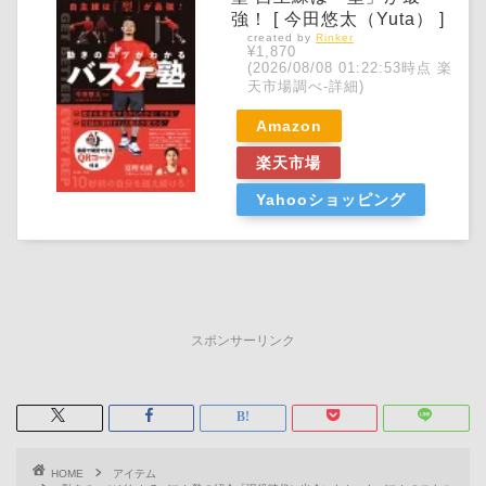
強！ [ 今田悠太（Yuta） ]
created by
Rinker
¥1,870
(2026/08/08 01:22:53時点 楽
天市場調べ-
詳細)
Amazon
楽天市場
Yahooショッピング
スポンサーリンク
HOME
アイテム