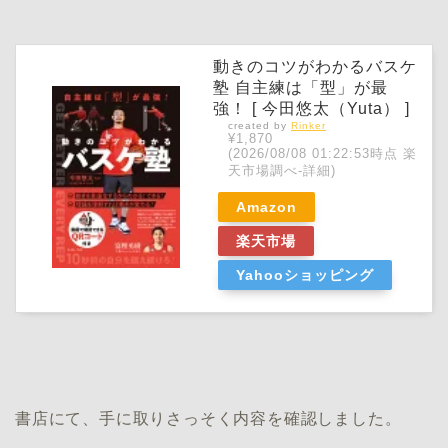
動きのコツがわかるバスケ
塾 自主練は「型」が最
強！ [ 今田悠太（Yuta） ]
created by
Rinker
¥1,870
(2026/08/08 01:22:53時点 楽
天市場調べ-
詳細)
Amazon
楽天市場
Yahooショッピング
書店にて、手に取りさっそく内容を確認しました。