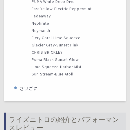
PUMA White-Deep Dive
Fast Yellow-Electric Peppermint
Fadeaway
Nephrute
Neymar Jr
Fiery Coral-Lime Squeeze
Glacier Gray-Sunset Pink
CHRIS BRICKLEY
Puma Black-Sunset Glow
Lime Squeeze-Harbor Mist
Sun Stream-Blue Atoll
さいごに
ライズニトロの紹介とパフォーマン
スレビュー