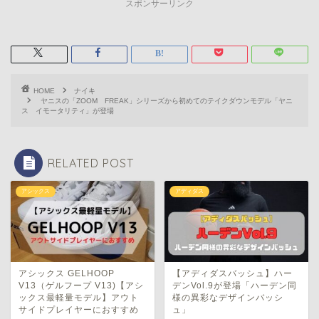
スポンサーリンク
HOME
ナイキ
ヤニスの「ZOOM FREAK」シリーズから初めてのテイクダウンモデル「ヤニ
ス イモータリティ」が登場
RELATED POST
アシックス
アディダス
アシックス GELHOOP
【アディダスバッシュ】ハー
V13（ゲルフープ V13)【アシ
デンVol.9が登場「ハーデン同
ックス最軽量モデル】アウト
様の異彩なデザインバッシ
サイドプレイヤーにおすすめ
ュ」