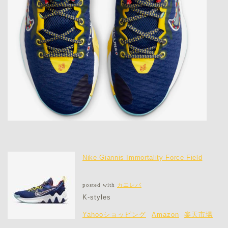
Nike Giannis Immortality Force Field
posted with
カエレバ
K-styles
Yahooショッピング
Amazon
楽天市場