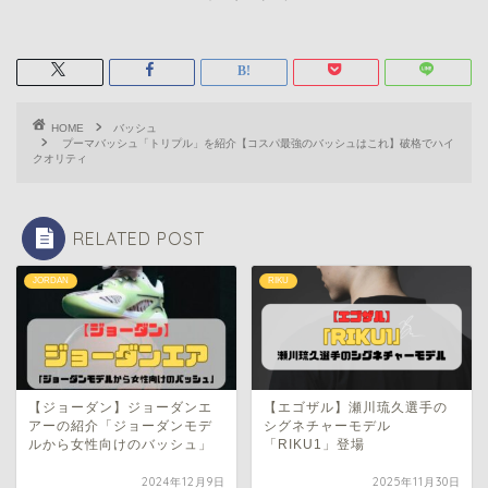
HOME
バッシュ
プーマバッシュ「トリプル」を紹介【コスパ最強のバッシュはこれ】破格でハイ
クオリティ
RELATED POST
JORDAN
RIKU
【ジョーダン】ジョーダンエ
【エゴザル】瀬川琉久選手の
アーの紹介「ジョーダンモデ
シグネチャーモデル
ルから女性向けのバッシュ」
「RIKU1」登場
2024年12月9日
2025年11月30日