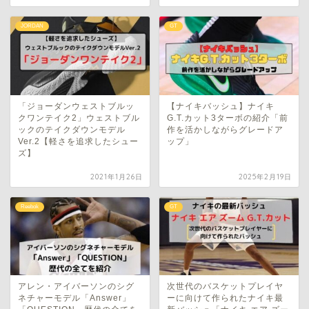
JORDAN
GT
「ジョーダンウェストブルッ
【ナイキバッシュ】ナイキ
クワンテイク2」ウェストブル
G.T.カット3ターボの紹介「前
ックのテイクダウンモデル
作を活かしながらグレードア
Ver.2【軽さを追求したシュー
ップ」
ズ】
2021年1月26日
2025年2月19日
Reebok
GT
アレン・アイバーソンのシグ
次世代のバスケットプレイヤ
ネチャーモデル「Answer」
ーに向けて作られたナイキ最