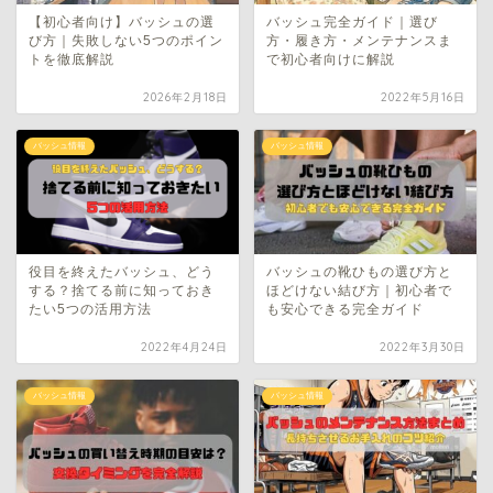
【初心者向け】バッシュの選
バッシュ完全ガイド｜選び
び方｜失敗しない5つのポイン
方・履き方・メンテナンスま
トを徹底解説
で初心者向けに解説
2026年2月18日
2022年5月16日
バッシュ情報
バッシュ情報
役目を終えたバッシュ、どう
バッシュの靴ひもの選び方と
する？捨てる前に知っておき
ほどけない結び方｜初心者で
たい5つの活用方法
も安心できる完全ガイド
2022年4月24日
2022年3月30日
バッシュ情報
バッシュ情報