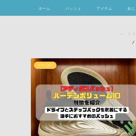
ホーム
バッシュ
アイテム
あじ
― C
アディダス